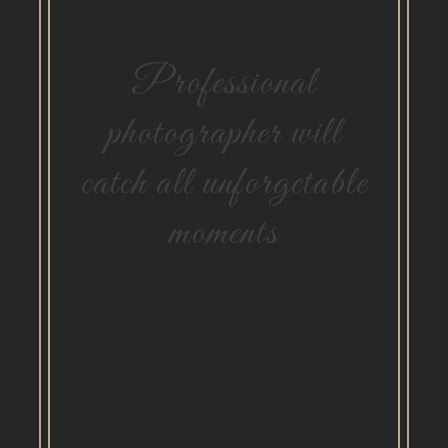
Professional
photographer will
catch all unforgetable
moments
LOVE STORY PHOTOSET